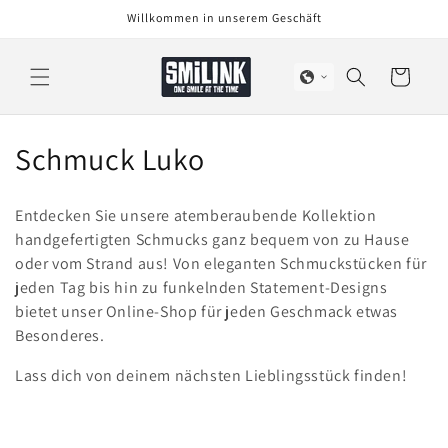
Direkt
Willkommen in unserem Geschäft
zum
Inhalt
Warenkorb
K
Schmuck Luko
a
Entdecken Sie unsere atemberaubende Kollektion
t
handgefertigten Schmucks ganz bequem von zu Hause
oder vom Strand aus! Von eleganten Schmuckstücken für
e
jeden Tag bis hin zu funkelnden Statement-Designs
g
bietet unser Online-Shop für jeden Geschmack etwas
Besonderes.
o
Lass dich von deinem nächsten Lieblingsstück finden!
r
i