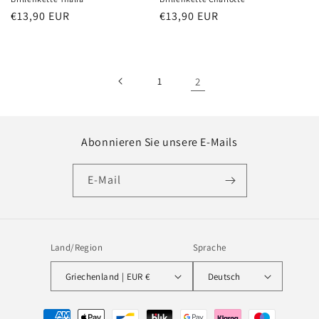
Normaler
€13,90 EUR
Normaler
€13,90 EUR
Preis
Preis
1
2
Abonnieren Sie unsere E-Mails
E-Mail
Land/Region
Sprache
Griechenland | EUR €
Deutsch
Zahlungsmethoden