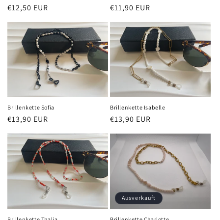
Normaler
€12,50 EUR
Normaler
€11,90 EUR
Preis
Preis
Brillenkette Sofia
Brillenkette Isabelle
Normaler
€13,90 EUR
Normaler
€13,90 EUR
Preis
Preis
Ausverkauft
Brillenkette Thalia
Brillenkette Charlotte